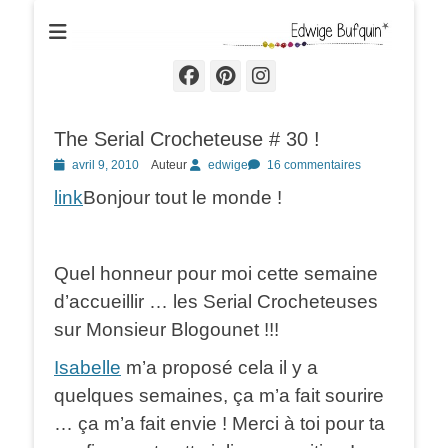
Edwige Bufquin
Facebook
Pinterest
Instagram
The Serial Crocheteuse # 30 !
Posted
avril 9, 2010
Auteur
edwige
16 commentaires
on
link
Bonjour tout le monde !
Quel honneur pour moi cette semaine
d’accueillir … les Serial Crocheteuses
sur Monsieur Blogounet !!!
Isabelle
m’a proposé cela il y a
quelques semaines, ça m’a fait sourire
… ça m’a fait envie ! Merci à toi pour ta