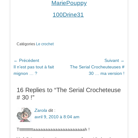
MariePouppy
100Drine31
Catégories
Le crochet
Navigation
← Précédent
Suivant →
Article
Article
Il n’est pas tout à fait
The Serial Crocheuteuses #
de
précédent :
suivant :
mignon … ?
30 … ma version !
l’article
16 Replies to “The Serial Crocheteuse
# 30 !”
Zarola
dit :
avril 9, 2010 à 8:04 am
Ttttttttttttaaaaaaaaaaaaaaaaaaaaah !