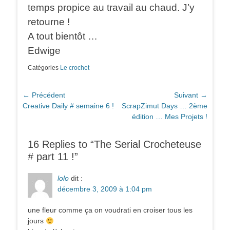
temps propice au travail au chaud. J’y
retourne !
A tout bientôt …
Edwige
Catégories
Le crochet
Navigation
← Précédent
Suivant →
Article
Article
Creative Daily # semaine 6 !
ScrapZimut Days … 2ème
de
précédent :
suivant :
édition … Mes Projets !
l’article
16 Replies to “The Serial Crocheteuse
# part 11 !”
lolo
dit :
décembre 3, 2009 à 1:04 pm
une fleur comme ça on voudrati en croiser tous les
jours