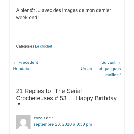
A bientôt … avec des images de mon dernier
week-end !
Catégories
Le crochet
Navigation
← Précédent
Suivant →
Article
Article
Hendaïa …
Un an … et quelques
de
précédent :
suivant :
mailles !
l’article
21 Replies to “The Serial
Crocheteuses # 53 … Happy Birthday
!”
zazou
dit :
septembre 23, 2010 à 9:39 pm