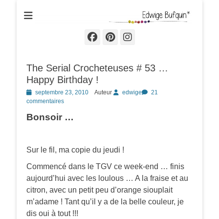
Edwige Bufquin
Facebook
Pinterest
Instagram
The Serial Crocheteuses # 53 …
Happy Birthday !
Posted
septembre 23, 2010
Auteur
edwige
21
on
commentaires
Bonsoir …
Sur le fil, ma copie du jeudi !
Commencé dans le TGV ce week-end … finis
aujourd’hui avec les loulous … A la fraise et au
citron, avec un petit peu d’orange siouplait
m’adame ! Tant qu’il y a de la belle couleur, je
dis oui à tout !!!