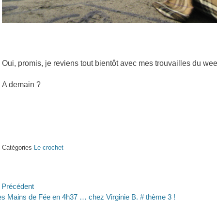
Oui, promis, je reviens tout bientôt avec mes trouvailles du we
A demain ?
Catégories
Le crochet
avigation
Précédent
ticle
Article
s Mains de Fée en 4h37 … chez Virginie B. # thème 3 !
e
écédent :
suivant :