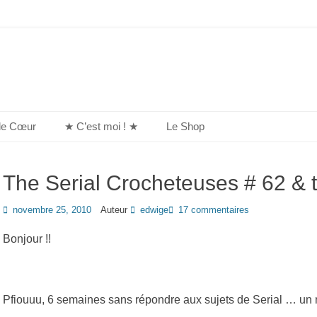
de Cœur
★ C’est moi ! ★
Le Shop
The Serial Crocheteuses # 62 & t
Posted
novembre 25, 2010
Auteur
edwige
17 commentaires
on
Bonjour !!
Pfiouuu, 6 semaines sans répondre aux sujets de Serial … un 