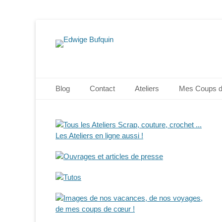
Edwige Bufquin
Menu principal
Aller
Blog
Contact
Ateliers
Mes Coups 
au
contenu