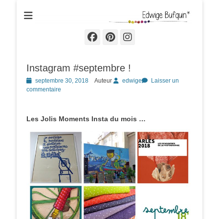
Edwige Bufquin
Facebook
Pinterest
Instagram
Instagram #septembre !
Posted
septembre 30, 2018
Auteur
edwige
Laisser un
on
commentaire
Les Jolis Moments Insta du mois …