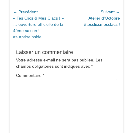
Navigation
← Précédent
Suivant →
Article
Article
« Tes Clics & Mes Clacs ! »
Atelier d’Octobre
de
précédent :
suivant :
… ouverture officielle de la
#tesclicsmesclacs !
l’article
4ème saison !
#surpriseinside
Laisser un commentaire
Votre adresse e-mail ne sera pas publiée.
Les
champs obligatoires sont indiqués avec
*
Commentaire
*