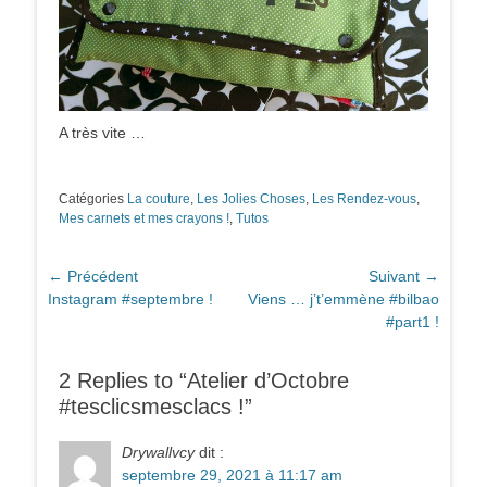
A très vite …
Catégories
La couture
,
Les Jolies Choses
,
Les Rendez-vous
,
Mes carnets et mes crayons !
,
Tutos
Navigation
← Précédent
Suivant →
Article
Article
Instagram #septembre !
Viens … j’t’emmène #bilbao
de
précédent :
suivant :
#part1 !
l’article
2 Replies to “Atelier d’Octobre
#tesclicsmesclacs !”
Drywallvcy
dit :
septembre 29, 2021 à 11:17 am